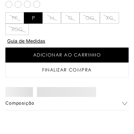
PP
P
M
G
GG
XG
XGG
Guia de Medidas
ADICIONAR AO CARRINHO
FINALIZAR COMPRA
Composição