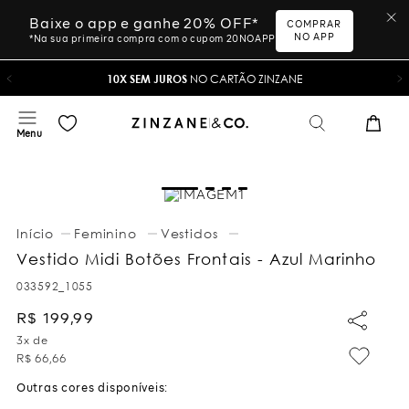
Baixe o app e ganhe 20% OFF*
COMPRAR
NO APP
*Na sua primeira compra com o cupom 20NOAPP
10X SEM JUROS
NO CARTÃO ZINZANE
Feminino
Vestidos
Vestido Midi Botões Frontais - Azul Marinho
033592_1055
R$
199
,
99
3
x de
R$
66
,
66