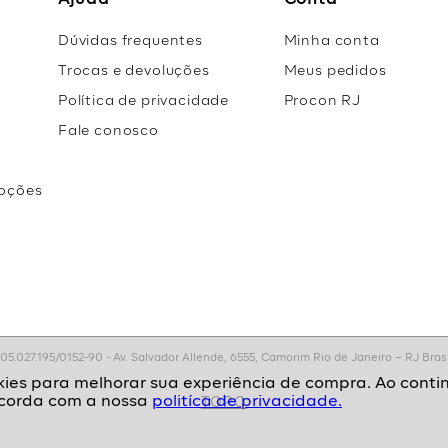
Ajuda
Conta
Dúvidas frequentes
Minha conta
Trocas e devoluções
Meus pedidos
Política de privacidade
Procon RJ
Fale conosco
oções
r
.027.195/0152-90 - Av. Salvador Allende, 6555, Camorim Rio de Janeiro – RJ Brasil
politíca de privacidade.
TOPO