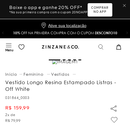
Baixe o app e ganhe 20% OFF*
COMPRAR
NO APP
*Na sua primeira compra com o cupom 20NOAPP
Ative sua localização
10%
OFF NA PRIMEIRA COMPRA COM O CUPOM
DESCONTO10
Feminino
Vestidos
Vestido Longo Resina Estampado Listras -
Off White
031864_0003
R$
159
,
99
2
x de
R$
79
,
99