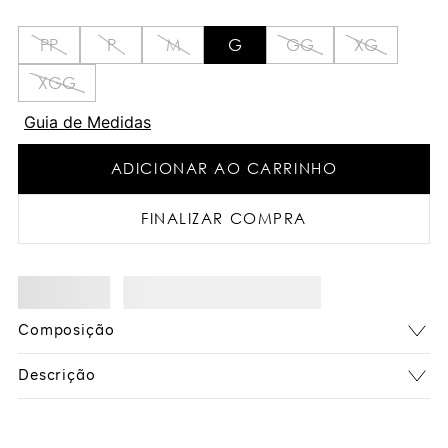
PP
P
M
G
GG
XG
XGG
Guia de Medidas
ADICIONAR AO CARRINHO
FINALIZAR COMPRA
Composição
Descrição