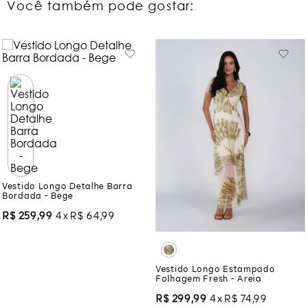
Você também pode gostar:
Vestido Longo Detalhe Barra
Bordada - Bege
R$
259
,
99
4
R$
64
,
99
Vestido Longo Estampado
Folhagem Fresh - Areia
R$
299
,
99
4
R$
74
,
99