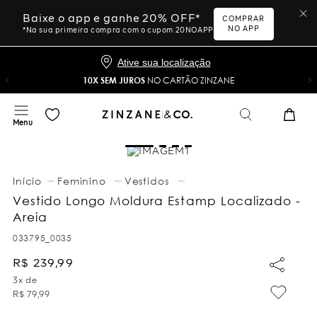
Baixe o app e ganhe 20% OFF*
COMPRAR
NO APP
*Na sua primeira compra com o cupom 20NOAPP
Ative sua localização
10X SEM JUROS
NO CARTÃO ZINZANE
Feminino
Vestidos
Vestido Longo Moldura Estamp Localizado -
Areia
033795_0035
R$
239
,
99
3
x de
R$
79
,
99