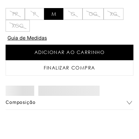
PP
P
M
G
GG
XG
XGG
Guia de Medidas
ADICIONAR AO CARRINHO
FINALIZAR COMPRA
Composição