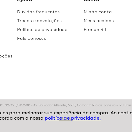
Ajuda
Conta
Dúvidas frequentes
Minha conta
Trocas e devoluções
Meus pedidos
Política de privacidade
Procon RJ
Fale conosco
oções
r
.027.195/0152-90 - Av. Salvador Allende, 6555, Camorim Rio de Janeiro – RJ Brasil
politíca de privacidade.
TOPO