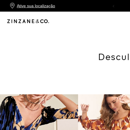
Ative sua localização
10X SEM JUROS
NO CARTÃO ZINZANE
Descul