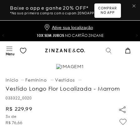
Baixe o app e ganhe 20% OFF*
COMPRAR
NO APP
*Na sua primeira compra com o cupom 20NOAPP
Ative sua localização
10X SEM JUROS
NO CARTÃO ZINZANE
Feminino
Vestidos
Vestido Longo Flor Localizada - Marrom
033322_0020
R$
229
,
99
3
x de
R$
76
,
66