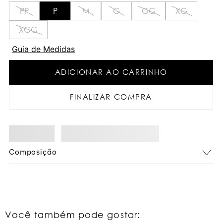
PP
P
M
G
GG
XG
XGG
Guia de Medidas
ADICIONAR AO CARRINHO
FINALIZAR COMPRA
Composição
Você também pode gostar: