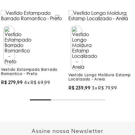
Vestido Estampado Barrado
Vestido Longo Moldura Estamp
Romantico - Preto
Localizado - Areia
R$
279
,
99
4
R$
69
,
99
R$
239
,
99
3
R$
79
,
99