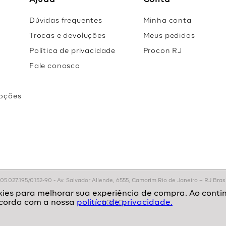
Ajuda
Conta
Dúvidas frequentes
Minha conta
Trocas e devoluções
Meus pedidos
Política de privacidade
Procon RJ
Fale conosco
oções
r
.027.195/0152-90 - Av. Salvador Allende, 6555, Camorim Rio de Janeiro – RJ Brasil
politíca de privacidade.
TOPO