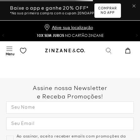
Ative sua localização
10X SEM JUROS
NO CARTÃO ZINZANE
Desculpe, sua busca não
foi encontrada.
Vamos tentar novamente?