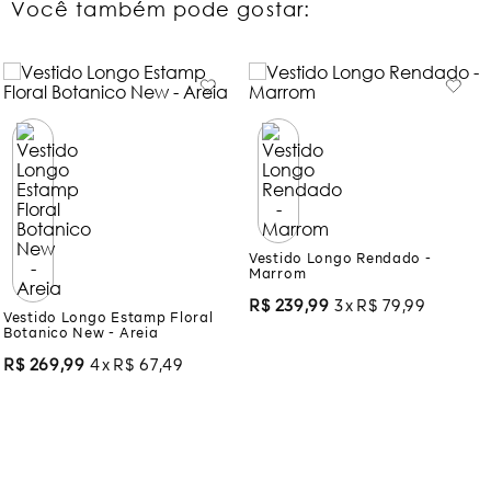
Você também pode gostar:
Vestido Longo Estamp Floral
Vestido Longo Rendado -
Botanico New - Areia
Marrom
R$
269
,
99
4
R$
67
,
49
R$
239
,
99
3
R$
79
,
99