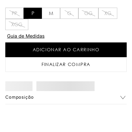
PP
P
M
G
GG
XG
XGG
Guia de Medidas
ADICIONAR AO CARRINHO
FINALIZAR COMPRA
Composição