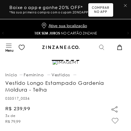
Baixe o app e ganhe 20% OFF*
COMPRAR
NO APP
*Na sua primeira compra com o cupom 20NOAPP
Ative sua localização
10X SEM JUROS
NO CARTÃO ZINZANE
Feminino
Vestidos
Vestido Longo Estampado Gardenia
Moldura - Telha
033517_0036
R$
239
,
99
3
x de
R$
79
,
99