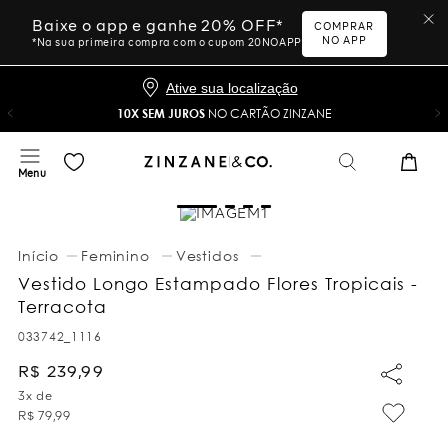
Baixe o app e ganhe 20% OFF*
COMPRAR
NO APP
*Na sua primeira compra com o cupom 20NOAPP
Ative sua localização
10X SEM JUROS
NO CARTÃO ZINZANE
Feminino
Vestidos
Vestido Longo Estampado Flores Tropicais -
Terracota
033742_1116
R$
239
,
99
3
x de
R$
79
,
99