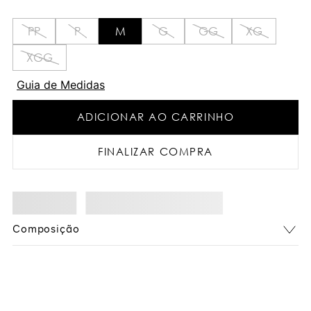
PP
P
M
G
GG
XG
XGG
Guia de Medidas
ADICIONAR AO CARRINHO
FINALIZAR COMPRA
Composição