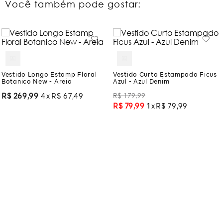
Você também pode gostar:
Vestido Longo Estamp Floral
Vestido Curto Estampado Ficus
Botanico New - Areia
Azul - Azul Denim
R$
179
,
99
R$
269
,
99
4
R$
67
,
49
R$
79
,
99
1
R$
79
,
99