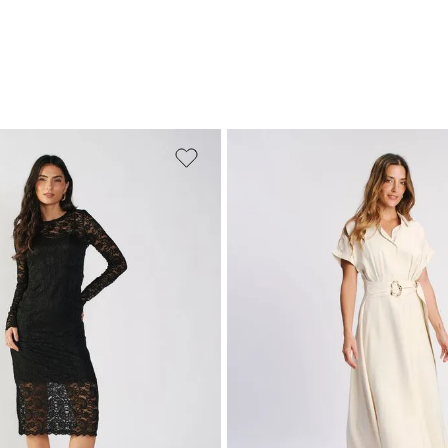
M
G
GG
PP
P
M