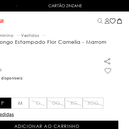
CARTÃO ZINZANE
6X SEM JUROS
NO CARTÃO DE CRÉDITO
UI
minino
Vestidos
Longo Estampado Flor Camelia - Marrom
9
9
P
M
G
GG
XG
XGG
edidas
ADICIONAR AO CARRINHO