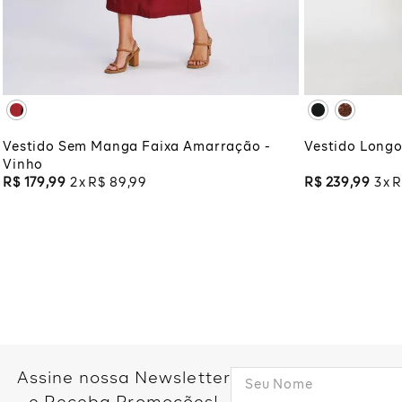
XG
XGG
XG
XG
ADICIONAR À SACOLA
ADI
Vestido Sem Manga Faixa Amarração -
Vestido Longo
Vinho
R$
179
,
99
2
R$
89
,
99
R$
239
,
99
3
R
Assine nossa Newsletter