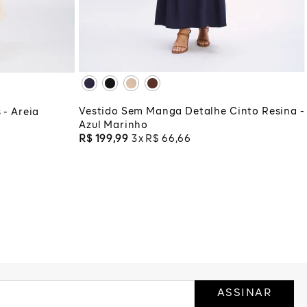
XG
XGG
ADICIONAR À SACOLA
COLA
Vestido Sem Manga Detalhe Cinto Resina -
 - Areia
Azul Marinho
R$
199
,
99
3
R$
66
,
66
ASSINAR