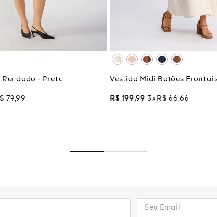
G
XG
XGG
CIONAR À SACOLA
ADICIONAR À SA
 Rendado - Preto
Vestido Midi Botões Frontais
$
79
,
99
R$
199
,
99
3
R$
66
,
66