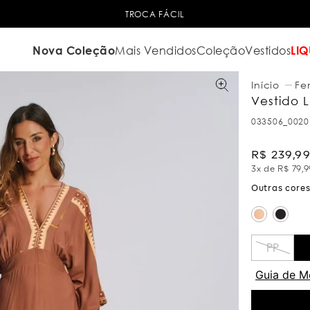
TROCA FÁCIL
Nova Coleção
Mais Vendidos
Coleção
Vestidos
LIQ
Fe
Vestido 
033506_0020
R$
239
,
9
3
x de
R$
79
,
9
PP
Guia de M