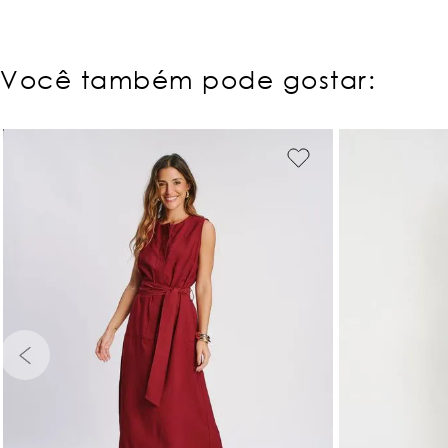
Você também pode gostar:
PP
P
M
G
GG
PP
P