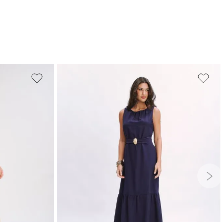
PP
P
M
G
GG
G
GG