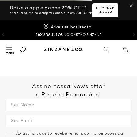
Ative sua localização
10X SEM JUROS
NO CARTÃO ZINZANE
Desculpe, sua busca não
foi encontrada.
Vamos tentar novamente?