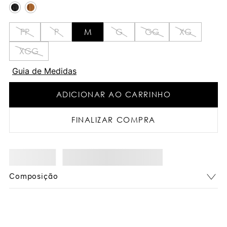
PP
P
M
G
GG
XG
XGG
Guia de Medidas
ADICIONAR AO CARRINHO
FINALIZAR COMPRA
Composição