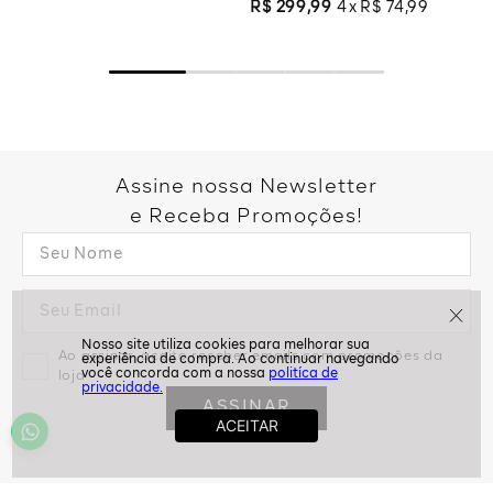
R$
299
,
99
4
R$
74
,
99
Assine nossa Newsletter
e Receba Promoções!
Ao assinar, aceito receber emails com promoções da
politíca de
loja
privacidade.
ASSINAR