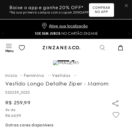
Baixe o app e ganhe 20% OFF*
COMPRAR
NO APP
*Na sua primeira compra com o cupom 20NOAPP
Ative sua localização
10X SEM JUROS
NO CARTÃO ZINZANE
Feminino
Vestidos
Vestido Longo Detalhe Ziper - Marrom
033259_0020
R$
259
,
99
4
x de
R$
64
,
99