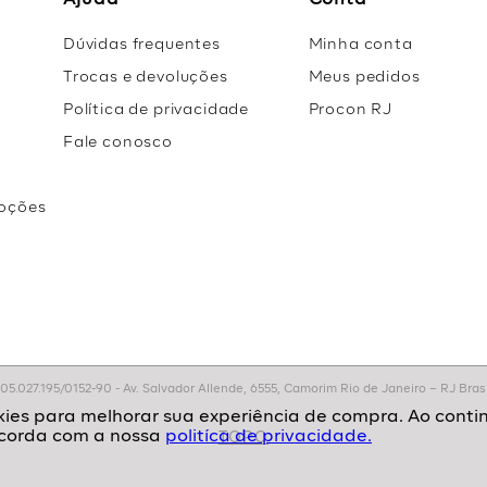
Ajuda
Conta
Dúvidas frequentes
Minha conta
Trocas e devoluções
Meus pedidos
Política de privacidade
Procon RJ
Fale conosco
oções
r
.027.195/0152-90 - Av. Salvador Allende, 6555, Camorim Rio de Janeiro – RJ Brasil
politíca de privacidade.
TOPO