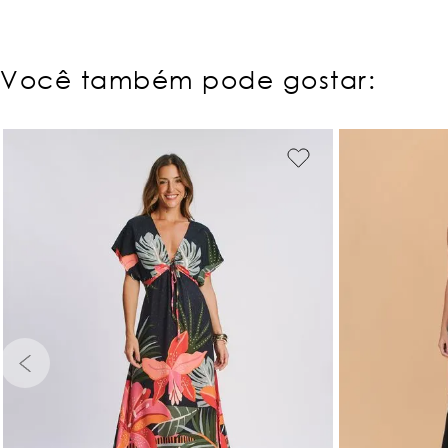
Você também pode gostar:
PP
P
M
G
GG
PP
P