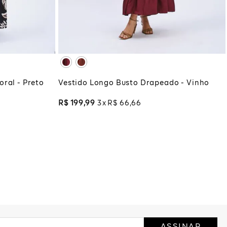
XG
XGG
COLA
ADICIONAR À SACOLA
ral - Preto
Vestido Longo Busto Drapeado - Vinho
R$
199
,
99
3
R$
66
,
66
ASSINAR