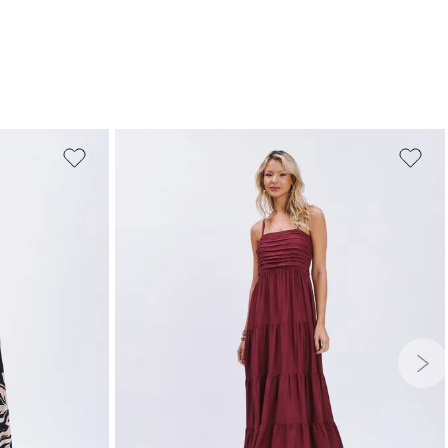
G
GG
PP
P
M
G
GG