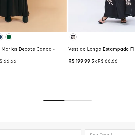
G
XG
XGG
CIONAR À SACOLA
ADICIONAR À SA
 Marias Decote Canoa -
Vestido Longo Estampado Flo
$
66
,
66
R$
199
,
99
3
R$
66
,
66