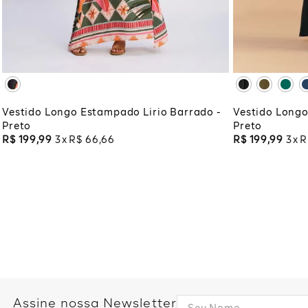
XG
XGG
XG
XG
ADICIONAR À SACOLA
ADI
Vestido Longo Estampado Lirio Barrado -
Vestido Longo
Preto
Preto
R$
199
,
99
3
R$
66
,
66
R$
199
,
99
3
R
Assine nossa Newsletter