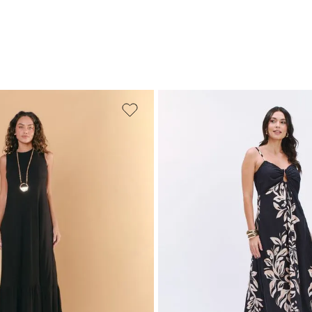
M
G
GG
PP
P
M