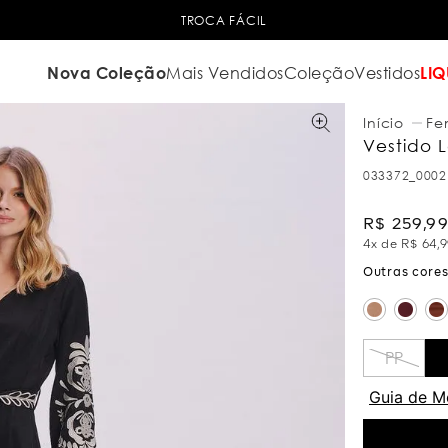
6X SEM JUROS
NO CARTÃO DE
Nova Coleção
Mais Vendidos
Coleção
Vestidos
LIQ
Fe
Vestido 
033372_0002
R$
259
,
9
4
x de
R$
64
,
9
PP
Guia de M