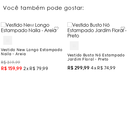
Você também pode gostar:
Vestido New Longo Estampado
Naila - Areia
Vestido Busto Nó Estampado
Jardim Floral - Preto
R$
319
,
99
R$
299
,
99
4
R$
74
,
99
R$
159
,
99
2
R$
79
,
99