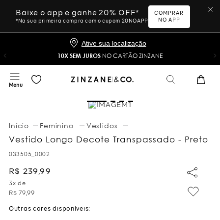
Baixe o app e ganhe 20% OFF*
COMPRAR
NO APP
*Na sua primeira compra com o cupom 20NOAPP
Ative sua localização
10X SEM JUROS
NO CARTÃO ZINZANE
Feminino
Vestidos
Vestido Longo Decote Transpassado - Preto
033505_0002
R$
239
,
99
3
x de
R$
79
,
99