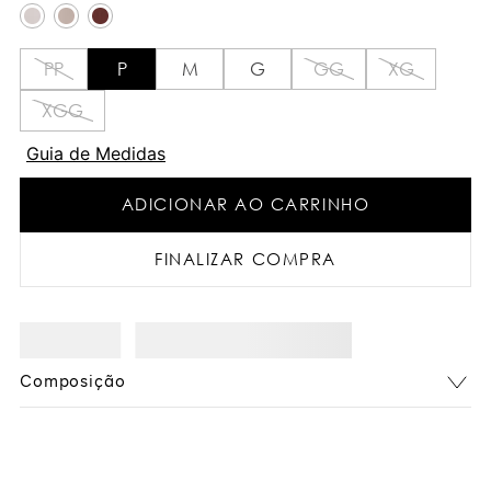
PP
P
M
G
GG
XG
XGG
Guia de Medidas
ADICIONAR AO CARRINHO
FINALIZAR COMPRA
Composição