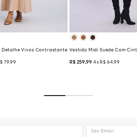
G
XG
XGG
CIONAR À SACOLA
ADICIONAR À SA
 Detalhe Vivos Contrastante
Vestido Midi Suede Com Cint
$
79
,
99
R$
259
,
99
4
R$
64
,
99