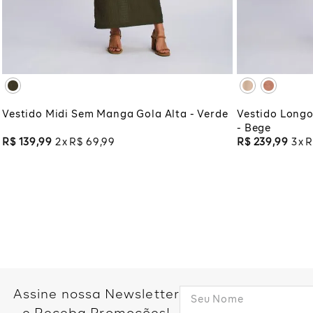
XG
XGG
XG
XG
ADICIONAR À SACOLA
ADI
Vestido Midi Sem Manga Gola Alta - Verde
Vestido Longo
- Bege
R$
139
,
99
2
R$
69
,
99
R$
239
,
99
3
R
Assine nossa Newsletter