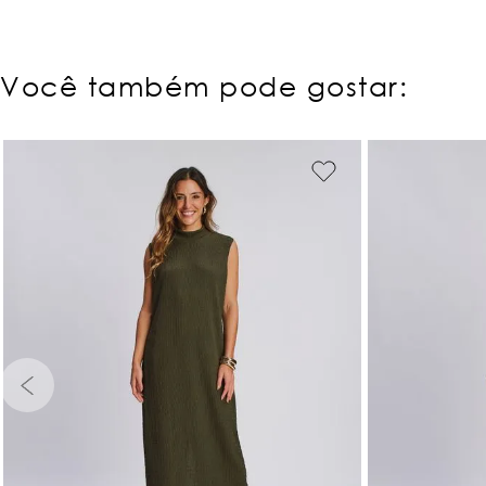
Você também pode gostar:
PP
P
M
G
GG
PP
P