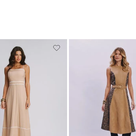
M
G
GG
PP
P
M