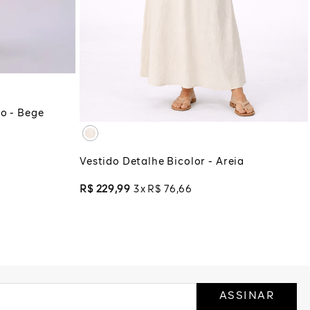
PP
P
M
G
GG
COLA
XG
XGG
ADICIONAR À SACOLA
o - Bege
Vestido Detalhe Bicolor - Areia
R$
229
,
99
3
R$
76
,
66
ASSINAR