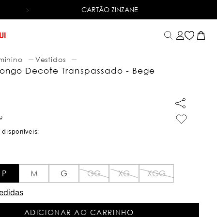
CARTÃO ZINZANE
6X SEM JUROS
NO CARTÃO DE CRÉDITO
UI
minino
Vestidos
Longo Decote Transpassado - Bege
9
9
P
M
G
GG
XG
XGG
edidas
ADICIONAR AO CARRINHO