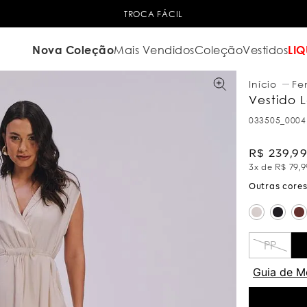
TROCA FÁCIL
Nova Coleção
Mais Vendidos
Coleção
Vestidos
LIQ
Fe
Vestido 
033505_0004
R$
239
,
9
3
x de
R$
79
,
9
PP
Guia de M