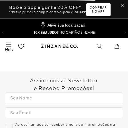
Ative sua localização
10X SEM JUROS
NO CARTÃO ZINZANE
Desculpe, sua busca não
foi encontrada.
Vamos tentar novamente?