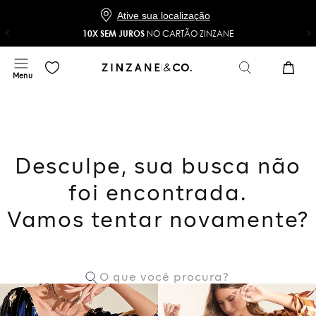
Baixe o app e ganhe 20% OFF*
COMPRAR
NO APP
*Na sua primeira compra com o cupom 20NOAPP
Ative sua localização
10X SEM JUROS
NO CARTÃO ZINZANE
Desculpe, sua busca não
foi encontrada.
Vamos tentar novamente?