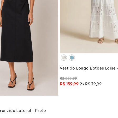
PP
P
M
XG
XGG
ADICIONAR À SA
M
G
GG
Vestido Longo Botões Laise 
G
R$
259
,
99
R$
159
,
99
2
R$
79
,
99
CIONAR À SACOLA
ranzido Lateral - Preto