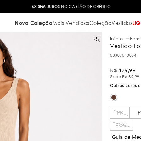
6X SEM JUROS
NO CARTÃO DE CRÉDITO
Nova Coleção
Mais Vendidos
Coleção
Vestidos
LIQ
Femi
Vestido L
033070_0004
R$
179
,
99
2
x de
R$
89
,
99
PP
P
XGG
Guia de Me