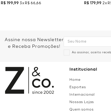
R$
199
,
99
3
R$
66
,
66
R$
179
,
99
2
R
Assine nossa Newsletter
e Receba Promoções!
Ao assinar, aceito rec
Institucional
Home
Esportes
Internacional
Nossas Lojas
Quem somos