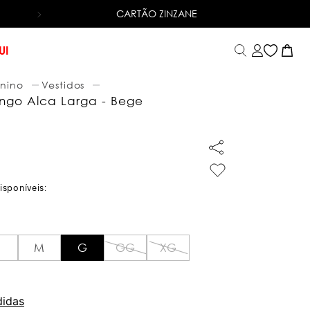
CARTÃO ZINZANE
ENTREGA RÁPIDA
PARA TODO BRASIL. *CONSULTE 
UI
nino
Vestidos
ongo Alca Larga - Bege
M
G
GG
XG
didas