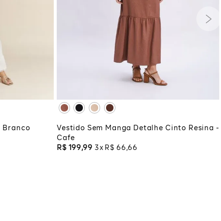
PP
P
M
G
GG
G
GG
XG
XGG
ADICIONAR À SACOLA
COLA
Vestido Sem Manga Detalhe Cinto Resina -
- Branco
Cafe
R$
199
,
99
3
R$
66
,
66