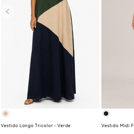
PP
P
M
G
GG
PP
P
XG
XGG
XG
XG
ADICIONAR À SACOLA
ADI
Vestido Longo Tricolor - Verde
Vestido Midi F