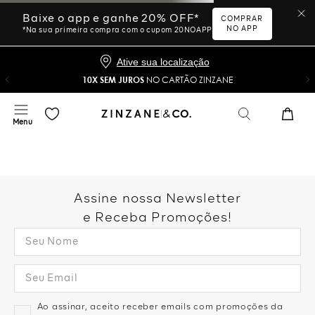
Baixe o app e ganhe 20% OFF*
COMPRAR
NO APP
*Na sua primeira compra com o cupom 20NOAPP
Ative sua localização
10X SEM JUROS
NO CARTÃO ZINZANE
Assine nossa Newsletter
e Receba Promoções!
Ao assinar, aceito receber emails com promoções da