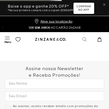
Baixe o app e ganhe 20% OFF*
COMPRAR
NO APP
*Na sua primeira compra com o cupom 20NOAPP
Ative sua localização
10X SEM JUROS
NO CARTÃO ZINZANE
Assine nossa Newsletter
e Receba Promoções!
Ao assinar, aceito receber emails com promoções da