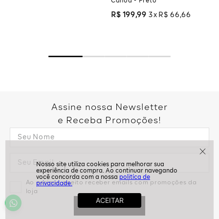
Canoa - Preto
R$
199
,
99
3
R$
66
,
66
Assine nossa Newsletter
e Receba Promoções!
politíca de
Ao assinar, aceito receber emails com promoções da
privacidade.
loja
ASSINAR