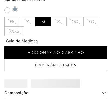
PP
P
M
G
GG
XG
XGG
Guia de Medidas
ADICIONAR AO CARRINHO
FINALIZAR COMPRA
Composição