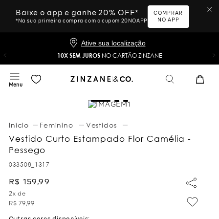
Baixe o app e ganhe 20% OFF*
COMPRAR
NO APP
*Na sua primeira compra com o cupom 20NOAPP
Ative sua localização
10X SEM JUROS
NO CARTÃO ZINZANE
Feminino
Vestidos
Vestido Curto Estampado Flor Camélia -
Pessego
033508_1317
R$
159
,
99
2
x de
R$
79
,
99