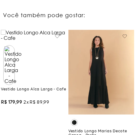
Você também pode gostar:
Vestido Longo Alca Larga - Cafe
R$
179
,
99
2
R$
89
,
99
Vestido Longo Marias Decote