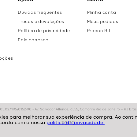
Ajuda
Conta
Dúvidas frequentes
Minha conta
Trocas e devoluções
Meus pedidos
Política de privacidade
Procon RJ
Fale conosco
oções
r
.027.195/0152-90 - Av. Salvador Allende, 6555, Camorim Rio de Janeiro – RJ Brasil
politíca de privacidade.
TOPO