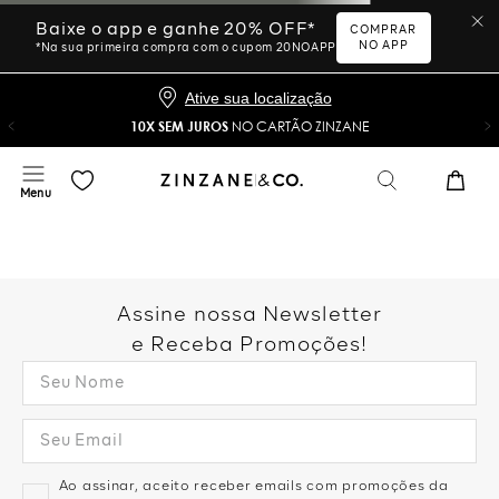
Ative sua localização
10X SEM JUROS
NO CARTÃO ZINZANE
Desculpe, sua busca não
foi encontrada.
Vamos tentar novamente?