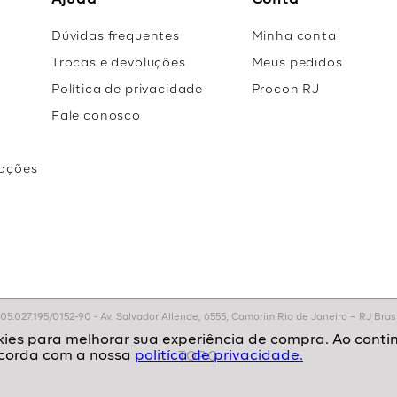
Ajuda
Conta
Dúvidas frequentes
Minha conta
Trocas e devoluções
Meus pedidos
Política de privacidade
Procon RJ
Fale conosco
oções
r
.027.195/0152-90 - Av. Salvador Allende, 6555, Camorim Rio de Janeiro – RJ Brasil
politíca de privacidade.
TOPO