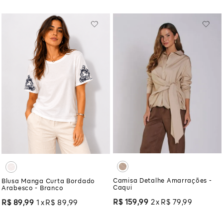
Camisa Detalhe Amarrações -
Blusa Manga Curta Bordado
Caqui
Arabesco - Branco
R$
159
,
99
2
R$
79
,
99
R$
89
,
99
1
R$
89
,
99