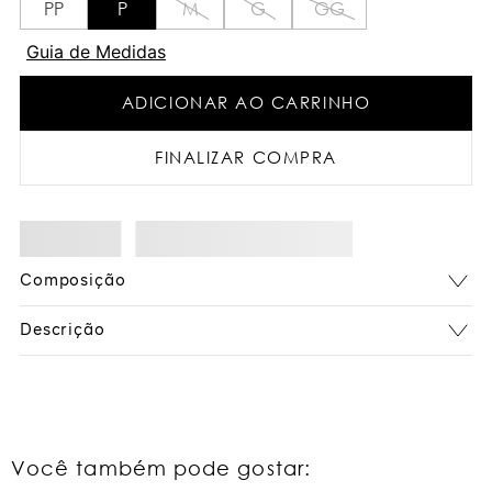
PP
P
M
G
GG
Guia de Medidas
ADICIONAR AO CARRINHO
FINALIZAR COMPRA
Composição
Descrição
Você também pode gostar: