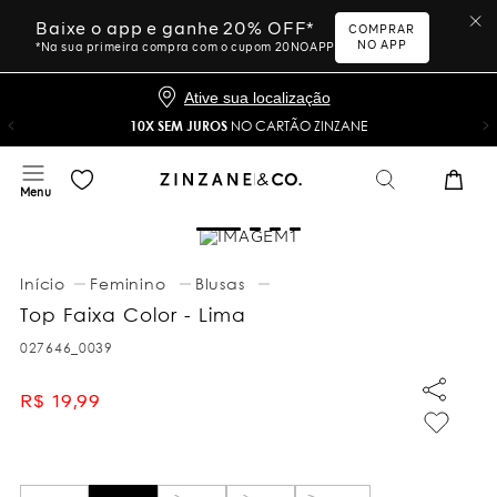
Baixe o app e ganhe 20% OFF*
COMPRAR
NO APP
*Na sua primeira compra com o cupom 20NOAPP
Ative sua localização
10X SEM JUROS
NO CARTÃO ZINZANE
Feminino
Blusas
Top Faixa Color - Lima
027646_0039
R$
19
,
99