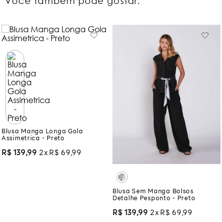
Você também pode gostar:
Blusa Manga Longa Gola
Assimetrica - Preto
R$
139
,
99
2
R$
69
,
99
Blusa Sem Manga Bolsos
Detalhe Pesponto - Preto
R$
139
,
99
2
R$
69
,
99