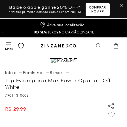
Baixe o app e ganhe 20% OFF*
COMPRAR
NO APP
*Na sua primeira compra com o cupom 20NOAPP
Ative sua localização
10X SEM JUROS
NO CARTÃO ZINZANE
Feminino
Blusas
Top Estampado Max Power Opaco - Off
White
790113_0003
R$
29
,
99