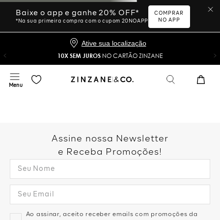
Ative sua localização
10X SEM JUROS
NO CARTÃO ZINZANE
Desculpe, sua busca não
foi encontrada.
Vamos tentar novamente?