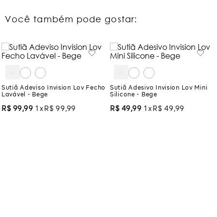
Você também pode gostar:
Sutiã Adeviso Invision Lov Fecho
Sutiã Adesivo Invision Lov Mini
Lavável - Bege
Silicone - Bege
R$
99
,
99
1
R$
99
,
99
R$
49
,
99
1
R$
49
,
99