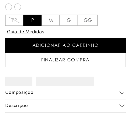
PP
P
M
G
GG
Guia de Medidas
ADICIONAR AO CARRINHO
FINALIZAR COMPRA
Composição
Descrição