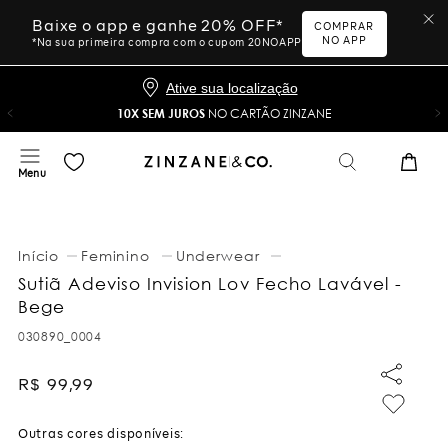
Baixe o app e ganhe 20% OFF*
COMPRAR
NO APP
*Na sua primeira compra com o cupom 20NOAPP
Ative sua localização
10X SEM JUROS
NO CARTÃO ZINZANE
Feminino
Underwear
Sutiã Adeviso Invision Lov Fecho Lavável -
Bege
030890_0004
R$
99
,
99