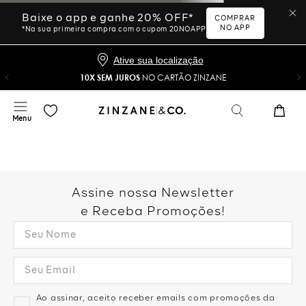
Ative sua localização
10X SEM JUROS
NO CARTÃO ZINZANE
Desculpe, sua busca não
foi encontrada.
Vamos tentar novamente?