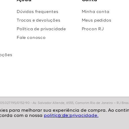
Ajuda
Conta
Dúvidas frequentes
Minha conta
Trocas e devoluções
Meus pedidos
Política de privacidade
Procon RJ
Fale conosco
oções
r
.027.195/0152-90 - Av. Salvador Allende, 6555, Camorim Rio de Janeiro – RJ Brasil
politíca de privacidade.
TOPO