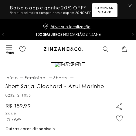
Baixe o app e ganhe 20% OFF*
COMPRAR
NO APP
*Na sua primeira compra com o cupom 20NOAPP
Ative sua localização
10X SEM JUROS
NO CARTÃO ZINZANE
Feminino
Shorts
Short Sarja Clochard - Azul Marinho
023212_1055
R$
159
,
99
2
x de
R$
79
,
99