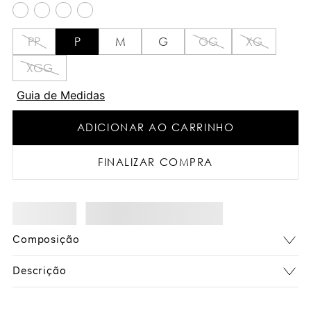
PP
P
M
G
GG
XG
XGG
Guia de Medidas
ADICIONAR AO CARRINHO
FINALIZAR COMPRA
Composição
Descrição