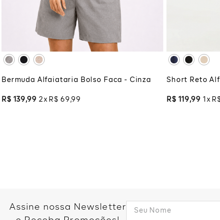
XG
XGG
XG
XG
ADICIONAR À SACOLA
ADI
Bermuda Alfaiataria Bolso Faca - Cinza
Short Reto Alf
R$
139
,
99
2
R$
69
,
99
R$
119
,
99
1
R
Assine nossa Newsletter