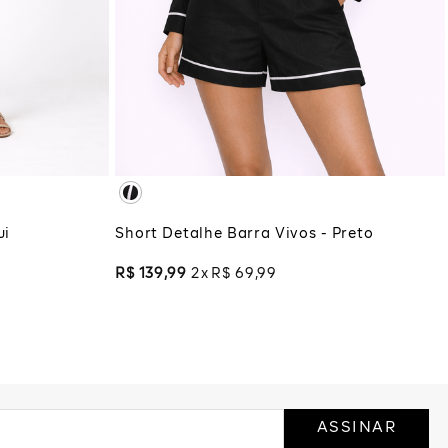
G
GG
PP
P
M
G
GG
XG
XGG
COLA
ADICIONAR À SACOLA
ui
Short Detalhe Barra Vivos - Preto
R$
139
,
99
2
R$
69
,
99
ASSINAR