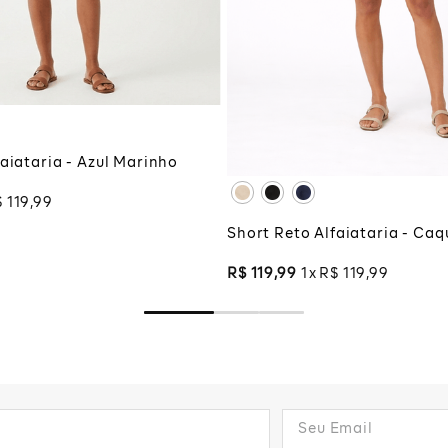
G
PP
P
M
CIONAR À SACOLA
XG
XGG
ADICIONAR À SA
aiataria - Azul Marinho
$
119
,
99
Short Reto Alfaiataria - Caq
R$
119
,
99
1
R$
119
,
99