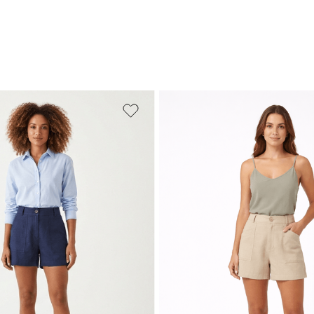
M
G
GG