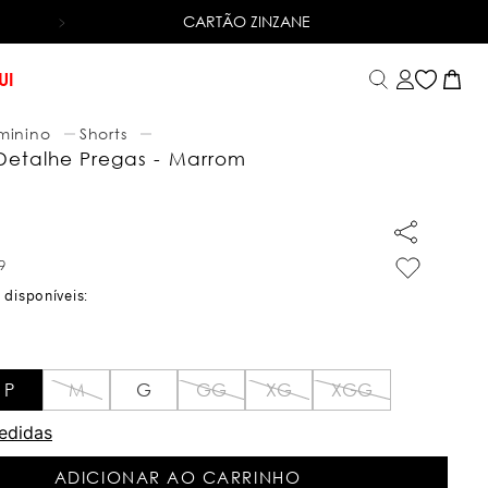
CARTÃO ZINZANE
6X SEM JUROS
NO CARTÃO DE CRÉDITO
UI
minino
Shorts
 Detalhe Pregas - Marrom
9
P
M
G
GG
XG
XGG
edidas
ADICIONAR AO CARRINHO