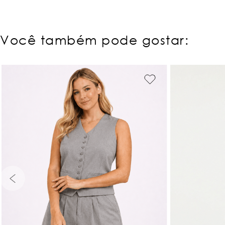
Você também pode gostar:
PP
P
M
G
GG
PP
P