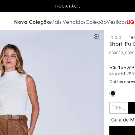
TROCA FÁCIL
Nova Coleção
Mais Vendidos
Coleção
Vestidos
LIQ
Fe
Short Pu
033013_0020
R$
159
,
99
2
x de
R$
79
,
9
PP
Guia de M