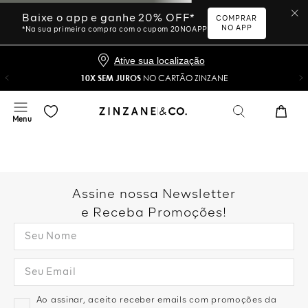
Ative sua localização
10X SEM JUROS
NO CARTÃO ZINZANE
Desculpe, sua busca não
foi encontrada.
Vamos tentar novamente?