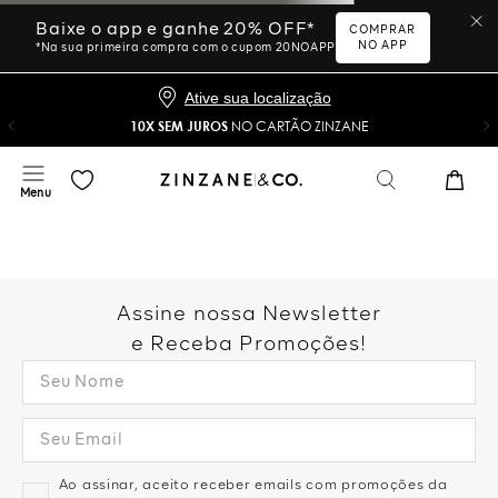
Ative sua localização
10X SEM JUROS
NO CARTÃO ZINZANE
Desculpe, sua busca não
foi encontrada.
Vamos tentar novamente?