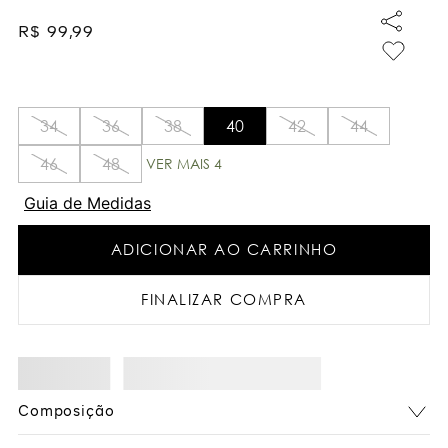
R$
99
,
99
34
36
38
40
42
44
46
48
VER MAIS 4
Guia de Medidas
ADICIONAR AO CARRINHO
FINALIZAR COMPRA
Composição