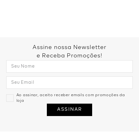
Você também pode gostar:
Short Jeans Com Cinto Barra
Virada - Denim Escuro
Bermuda Estampada Max Power
Opaco - Off White
R$
139
,
99
2
R$
69
,
99
R$
119
,
99
R$
39
,
99
1
R$
39
,
99