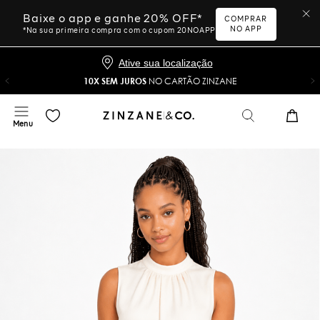
Baixe o app e ganhe 20% OFF*
COMPRAR
NO APP
*Na sua primeira compra com o cupom 20NOAPP
Ative sua localização
10X SEM JUROS
NO CARTÃO ZINZANE