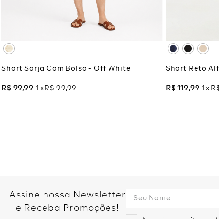
42
44
46
XG
XG
ADICIONAR À SACOLA
ADI
Short Sarja Com Bolso - Off White
Short Reto Alf
R$
99
,
99
1
R$
99
,
99
R$
119
,
99
1
R
Assine nossa Newsletter
e Receba Promoções!