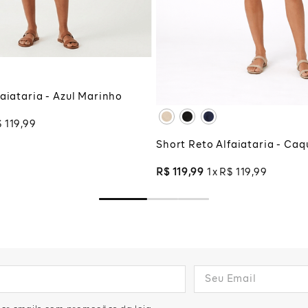
G
PP
P
M
CIONAR À SACOLA
XG
XGG
ADICIONAR À SA
aiataria - Azul Marinho
$
119
,
99
Short Reto Alfaiataria - Caq
R$
119
,
99
1
R$
119
,
99