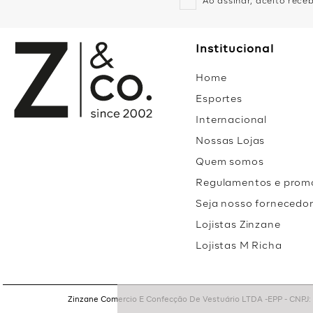
Ao assinar, aceito rec
Institucional
Home
Esportes
Internacional
Nossas Lojas
Quem somos
Regulamentos e prom
Seja nosso fornecedo
Lojistas Zinzane
Lojistas M Richa
Zinzane Comercio E Confecção De Vestuário LTDA -EPP - CNPJ: 05