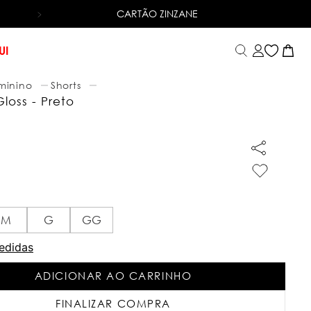
CARTÃO ZINZANE
6X SEM JUROS
NO CARTÃO DE CRÉDITO
UI
minino
Shorts
Gloss - Preto
M
G
GG
edidas
ADICIONAR AO CARRINHO
FINALIZAR COMPRA