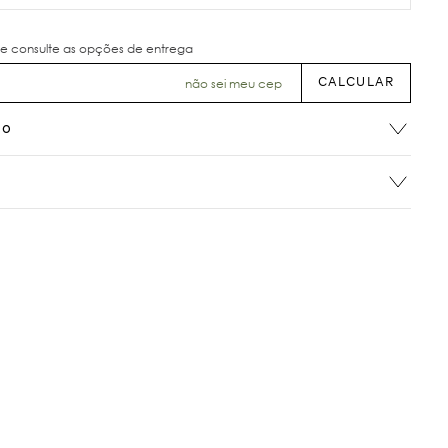
não sei meu cep
ão