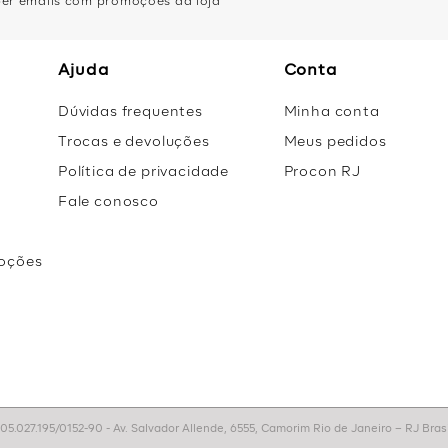
eber emails com promoções da loja
Ajuda
Conta
Dúvidas frequentes
Minha conta
Trocas e devoluções
Meus pedidos
Política de privacidade
Procon RJ
Fale conosco
oções
r
.027.195/0152-90 - Av. Salvador Allende, 6555, Camorim Rio de Janeiro – RJ Brasil