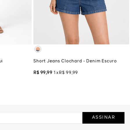
G
GG
32
34
36
38
40
42
44
46
COLA
ADICIONAR À SACOLA
ui
Short Jeans Clochard - Denim Escuro
R$
99
,
99
1
R$
99
,
99
ASSINAR