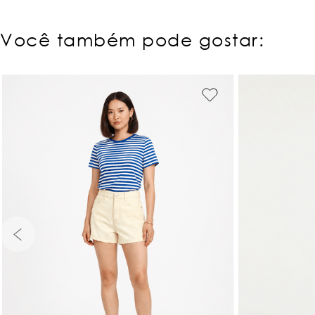
Você também pode gostar:
32
34
36
38
40
PP
P