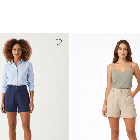
M
G
GG