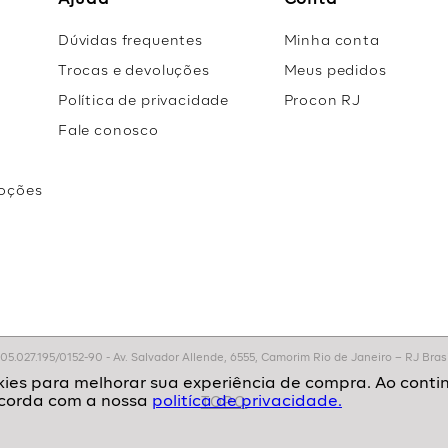
Ajuda
Conta
Dúvidas frequentes
Minha conta
Trocas e devoluções
Meus pedidos
Política de privacidade
Procon RJ
Fale conosco
oções
r
.027.195/0152-90 - Av. Salvador Allende, 6555, Camorim Rio de Janeiro – RJ Brasil
politíca de privacidade.
TOPO