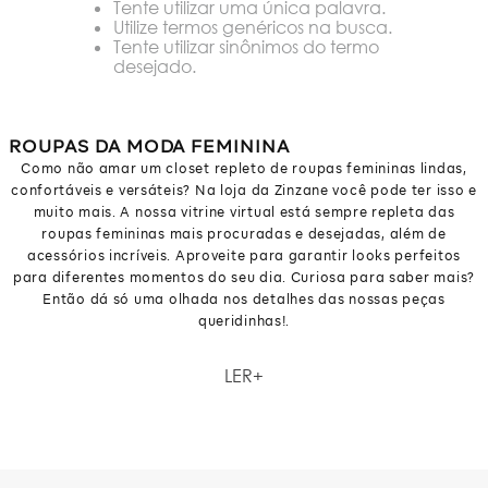
Tente utilizar uma única palavra.
Utilize termos genéricos na busca.
Tente utilizar sinônimos do termo
desejado.
ROUPAS DA MODA FEMININA
Como não amar um closet repleto de roupas femininas lindas,
confortáveis e versáteis? Na loja da Zinzane você pode ter isso e
muito mais. A nossa vitrine virtual está sempre repleta das
roupas femininas mais procuradas e desejadas, além de
acessórios incríveis. Aproveite para garantir looks perfeitos
para diferentes momentos do seu dia. Curiosa para saber mais?
Então dá só uma olhada nos detalhes das nossas peças
queridinhas!.
Como não amar um closet repleto de roupas femininas lindas,
LER
confortáveis e versáteis? Na loja da Zinzane você pode ter isso e
muito mais. A nossa vitrine virtual está sempre repleta das
roupas femininas mais procuradas e desejadas, além de
acessórios incríveis. Aproveite para garantir looks perfeitos
para diferentes momentos do seu dia. Curiosa para saber mais?