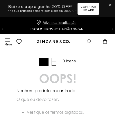
Baixe o app e ganhe 20% OFF*
COMPRAR
NO APP
*Na sua primeira compra com o cupom 20NOAPP
Ative sua localização
10X SEM JUROS
NO CARTÃO ZINZANE
0
OOPS!
Nenhum produto encontrado
O que eu devo fazer?
Verifique os termos digitados.