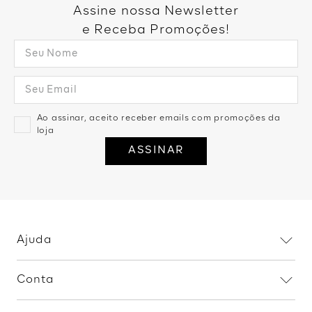
Então dá só uma olhada nos detalhes das nossas peças
Assine nossa Newsletter
queridinhas!.
e Receba Promoções!
Ao assinar, aceito receber emails com promoções da
loja
ASSINAR
Ajuda
Dúvidas frequentes
Conta
Trocas e devoluções
Minha conta
Política de privacidade