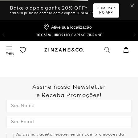
Ative sua localização
10X SEM JUROS
NO CARTÃO ZINZANE
Desculpe, sua busca não
foi encontrada.
Vamos tentar novamente?