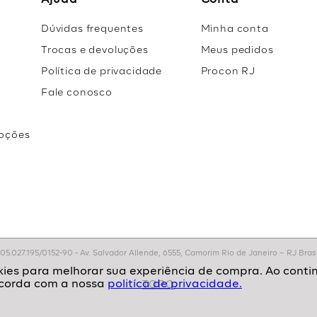
Ajuda
Conta
Dúvidas frequentes
Minha conta
Trocas e devoluções
Meus pedidos
Política de privacidade
Procon RJ
Fale conosco
oções
r
.027.195/0152-90 - Av. Salvador Allende, 6555, Camorim Rio de Janeiro – RJ Brasil
politíca de privacidade.
TOPO