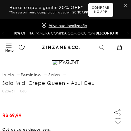
Baixe o app e ganhe 20% OFF*
COMPRAR
NO APP
*Na sua primeira compra com o cupom 20NOAPP
Ative sua localização
10%
OFF NA PRIMEIRA COMPRA COM O CUPOM
DESCONTO10
Feminino
Saias
Saia Midi Crepe Queen - Azul Ceu
028661_1060
R$
69
,
99