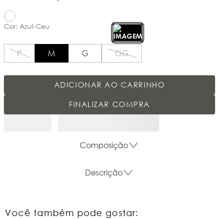
Cor
:
Azul-Ceu
P
M
G
GG
ADICIONAR AO CARRINHO
FINALIZAR COMPRA
Composição
Descrição
Você também pode gostar: