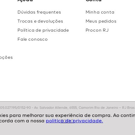
Ajuda
Conta
Dúvidas frequentes
Minha conta
Trocas e devoluções
Meus pedidos
Política de privacidade
Procon RJ
Fale conosco
oções
r
.027.195/0152-90 - Av. Salvador Allende, 6555, Camorim Rio de Janeiro – RJ Brasil
politíca de privacidade.
TOPO