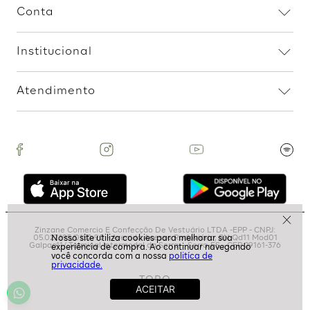
Verde
R$
69
,
99
R$
159
,
99
2
R$
79
,
99
R$
19
,
99
1
R$
19
,
99
Assine nossa Newsletter
e Receba Promoções!
politíca de
Ao assinar, aceito receber emails com promoções da
privacidade.
loja
ASSINAR