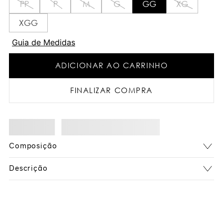
PP
P
M
G
GG
XG
XGG
Guia de Medidas
ADICIONAR AO CARRINHO
FINALIZAR COMPRA
Composição
Descrição