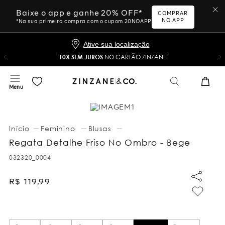
Baixe o app e ganhe 20% OFF*
COMPRAR
NO APP
*Na sua primeira compra com o cupom 20NOAPP
Ative sua localização
10X SEM JUROS
NO CARTÃO ZINZANE
Feminino
Blusas
Regata Detalhe Friso No Ombro - Bege
032320_0004
R$
119
,
99