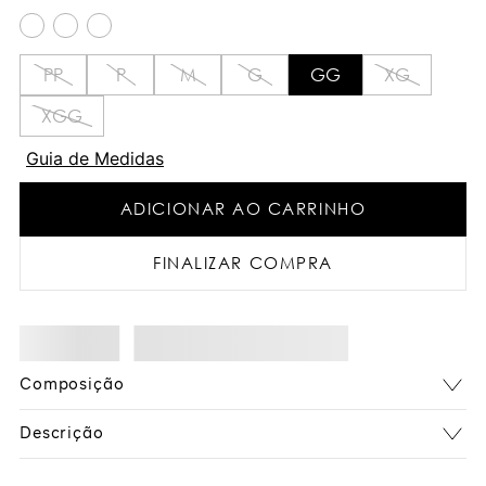
PP
P
M
G
GG
XG
XGG
Guia de Medidas
ADICIONAR AO CARRINHO
FINALIZAR COMPRA
Composição
Descrição