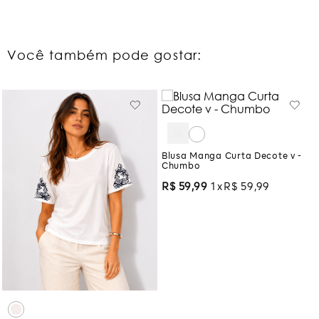
Você também pode gostar:
Blusa Manga Curta Decote v -
Chumbo
R$
59
,
99
1
R$
59
,
99