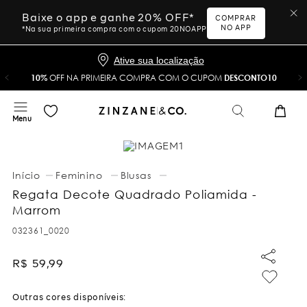
Baixe o app e ganhe 20% OFF*
COMPRAR
NO APP
*Na sua primeira compra com o cupom 20NOAPP
Ative sua localização
10%
OFF NA PRIMEIRA COMPRA COM O CUPOM
DESCONTO10
Feminino
Blusas
Regata Decote Quadrado Poliamida -
Marrom
032361_0020
R$
59
,
99