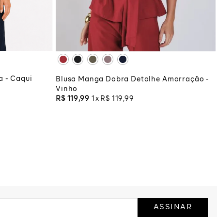
XG
XGG
COLA
ADICIONAR À SACOLA
a - Caqui
Blusa Manga Dobra Detalhe Amarração -
Vinho
R$
119
,
99
1
R$
119
,
99
ASSINAR