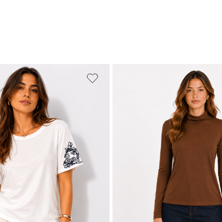
PP
P
M
M
G
GG