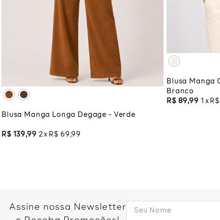
XG
XG
PP
P
M
G
GG
ADI
XG
XGG
ADICIONAR À SACOLA
Blusa Manga 
Branco
R$
89
,
99
1
R$
Blusa Manga Longa Degage - Verde
R$
139
,
99
2
R$
69
,
99
Assine nossa Newsletter