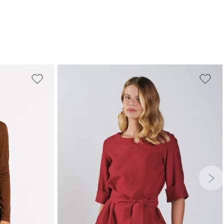
G
GG
PP
P
M
G
GG