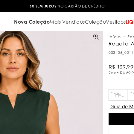
6X SEM JUROS
NO CARTÃO DE CRÉDITO
Nova Coleção
Mais Vendidos
Coleção
Vestidos
LIQ
Fe
Regata A
033406_0014
R$
139
,
99
2
x de
R$
69
,
9
PP
Guia de M