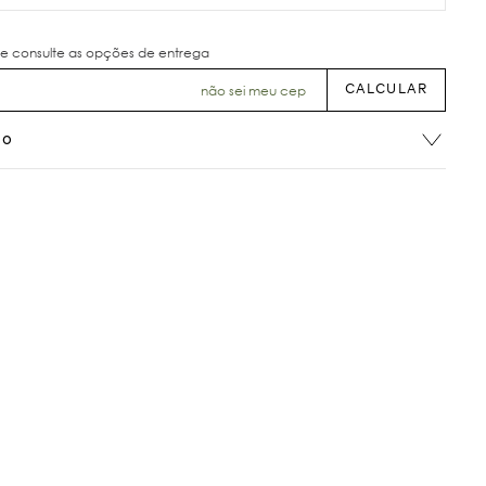
não sei meu cep
ão