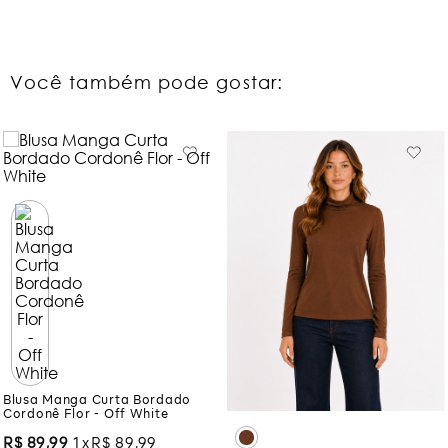
Você também pode gostar:
Blusa Manga Curta Bordado
Cordonê Flor - Off White
R$
89
,
99
1
R$
89
,
99