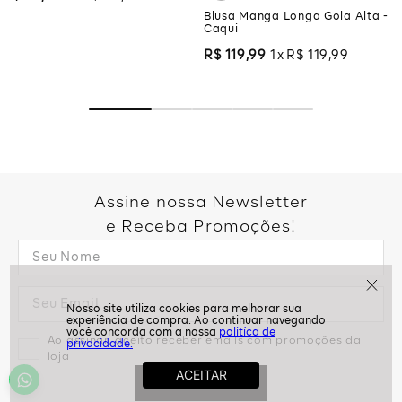
Blusa Manga Longa Gola Alta -
Caqui
R$
119
,
99
1
R$
119
,
99
Assine nossa Newsletter
e Receba Promoções!
politíca de
Ao assinar, aceito receber emails com promoções da
privacidade.
loja
ASSINAR