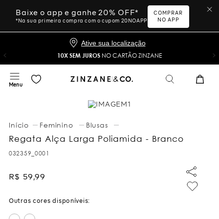
Baixe o app e ganhe 20% OFF*
COMPRAR
NO APP
*Na sua primeira compra com o cupom 20NOAPP
Ative sua localização
10X SEM JUROS
NO CARTÃO ZINZANE
Feminino
Blusas
Regata Alça Larga Poliamida - Branco
032359_0001
R$
59
,
99