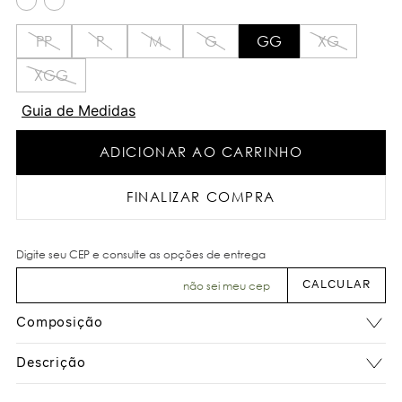
PP
P
M
G
GG
XG
XGG
Guia de Medidas
ADICIONAR AO CARRINHO
FINALIZAR COMPRA
não sei meu cep
Composição
Descrição