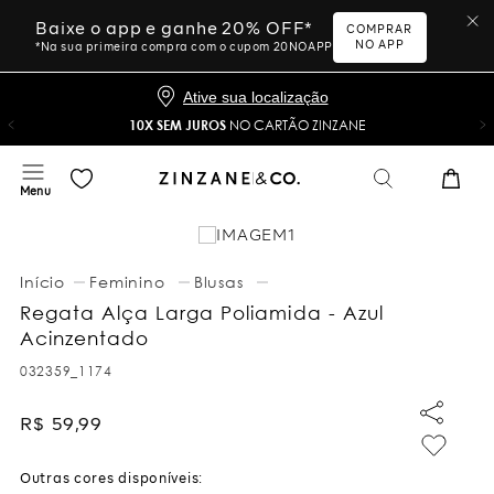
Baixe o app e ganhe 20% OFF*
COMPRAR
NO APP
*Na sua primeira compra com o cupom 20NOAPP
Ative sua localização
10X SEM JUROS
NO CARTÃO ZINZANE
Feminino
Blusas
Regata Alça Larga Poliamida - Azul
Acinzentado
032359_1174
R$
59
,
99