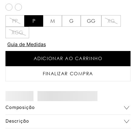
PP
P
M
G
GG
XG
XGG
Guia de Medidas
ADICIONAR AO CARRINHO
FINALIZAR COMPRA
Composição
Descrição