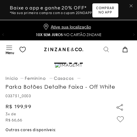
Baixe o app e ganhe 20% OFF*
COMPRAR
NO APP
*Na sua primeira compra com o cupom 20NOAPP
Ative sua localização
10X SEM JUROS
NO CARTÃO ZINZANE
Feminino
Casacos
Parka Botões Detalhe Faixa - Off White
033751_0003
R$
199
,
99
3
x de
R$
66
,
66