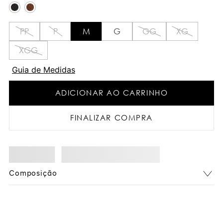
PP
P
M
G
GG
XG
XGG
Guia de Medidas
ADICIONAR AO CARRINHO
FINALIZAR COMPRA
Composição