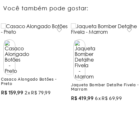
Você também pode gostar:
Casaco Alongado Botões -
Preto
Jaqueta Bomber Detalhe Fivela -
Marrom
R$
159
,
99
2
R$
79
,
99
R$
419
,
99
6
R$
69
,
99